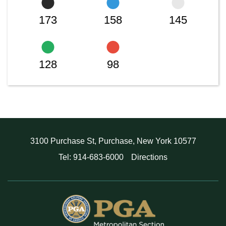
173
158
145
128
98
3100 Purchase St, Purchase, New York 10577
Tel: 914-683-6000
Directions